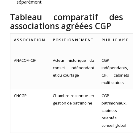
séparément.
Tableau comparatif des
associations agréées CGP
ASSOCIATION
POSITIONNEMENT
PUBLIC VISÉ
ANACOFI-CIF
Acteur historique du
CGP
conseil indépendant
indépendants,
et du courtage
CIF, cabinets
multi-statuts
CNCGP
Chambre reconnue en
CGP
gestion de patrimoine
patrimoniaux,
cabinets
orientés
conseil global