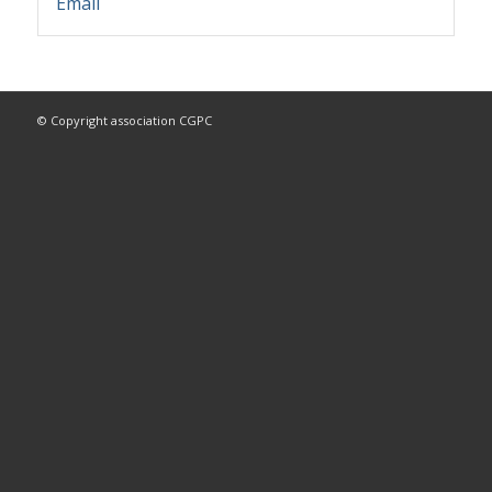
E
m
ail
© Copyright association CGPC